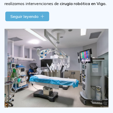
realizamos intervenciones de
cirugía robótica en Vigo.
Empleamos
el robot Da Vinci,
un sistema innovador
Seguir leyendo
compuesto por una consola manejada por el cirujano,
una torre de visión y una plataforma donde se sitúa al
paciente y que permite realizar una amplia variedad de
procedimientos, incluyendo la extirpación de tumores
en colon, recto, hígado, estómago y páncreas. Es ideal
para intervenciones vinculadas a
trastornos del suelo
pélvico
, cirugía bariátrica y de la pared abdominal.